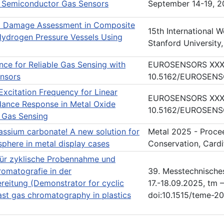
 Semiconductor Gas Sensors
September 14-19, 
d Damage Assessment in Composite
15th International 
ydrogen Pressure Vessels Using
Stanford University
nce for Reliable Gas Sensing with
EUROSENSORS XXXVII
nsors
10.5162/EUROSEN
Excitation Frequency for Linear
EUROSENSORS XXXVII
ance Response in Metal Oxide
10.5162/EUROSENS
 Gas Sensing
assium carbonate! A new solution for
Metal 2025 - Procee
sphere in metal display cases
Conservation, Cardi
ür zyklische Probennahme und
romatografie in der
39. Messtechnisch
reitung (Demonstrator for cyclic
17.-18.09.2025, tm 
ast gas chromatography in plastics
doi:10.1515/teme-2