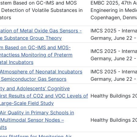
stem Based on GC-IMS and MOS
EMBC 2025, 47th Ann
 Detection of Volatile Substances in
Engineering in Medi
ators
Copenhagen, Denm
ation of Metal Oxide Gas Sensors -
IMCS 2025 - Interna
the Substance Group Theory
Germany, June 22 -
em Based on GC-IMS and MOS-
IMCS 2025 - Interna
ntactless Monitoring of Preterm
Germany, June 22 -
tal Incubators
 Atmosphere of Neonatal Incubators
IMCS 2025 - Interna
 Semiconductor Gas Sensors
Germany, June 22 -
ity and Adolescents’ Cognitive
irst Results of CO2 and VOC Levels of
Healthy Buildings 20
Large-Scale Field Study
ir Quality in Primary Schools in
 Multimodal Sensor Nodes –
Healthy Buildings 20
ults
or Platform for Monitoring Air