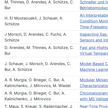
M. Thinnes, D. Arendes, A. Schütze, C.
Schneller und 
Bur
Betriebsmodus:
An Interpretab
H. El Moutaouakil, J. Schauer, A.
Condition Moni
Schütze
Time–Frequency
J Morsch, D. Arendes, C. Fuchs, A.
Inspecting Gas
Schütze
Sensors and In
D. Arendes, M. Thinnes, A. Schütze, C.
Fast and Highl
Bur
Virtual Temper
J. Schauer, J. Morsch, D. Arendes, C.
Model-Based Cal
Bur, A. Schütze
Machine Learni
A. R. Murgia, O. Brieger, C. Bur, A.
Modular Miniat
Kalinichenko, J. Mitrovics, M. Wiedel
Characterizati
A. R. Murgia, O. Brieger, C. Bur, A.
Chromatogram 
Kalinichenko, J. Mitrovics
with MS Valida
T. Maus, S. Kreuer, S. Radermacher, J.
Real-Time Prop