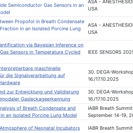
ASA - ANESTHESIOLO
ide Semiconductor Gas Sensors in an
USA
Model
etween Propofol in Breath Condensate
ASA - ANESTHESIOLO
e Fraction in an Isolated Porcine Lung
USA
ntification via Bayesian Inference on
Gas Sensors in Temperature Cycled
IEEE SENSORS 2025,
interpretierbare maschinelle
30. DEGA-Workshop 
ür die Signalverarbeitung auf
16./17.10.2025
 Hardware
and zur Entwicklung und Validierung
30. DEGA-Workshop 
timodaler Gasleckageerkennung
16./17.10.2025
nalysis of Breath Condensate and
IABR Breath Summit 
 in an Isolated Porcine Lung Model
September 14-19, 
 Atmosphere of Neonatal Incubators
IABR Breath Summit 