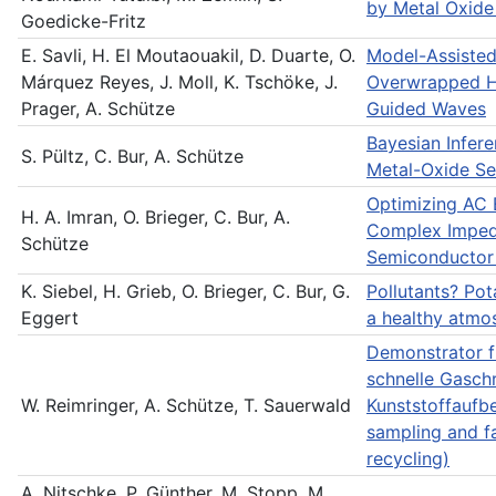
by Metal Oxide
Goedicke-Fritz
E. Savli, H. El Moutaouakil, D. Duarte, O.
Model-Assiste
Márquez Reyes, J. Moll, K. Tschöke, J.
Overwrapped H
Prager, A. Schütze
Guided Waves
Bayesian Infere
S. Pültz, C. Bur, A. Schütze
Metal-Oxide Se
Optimizing AC 
H. A. Imran, O. Brieger, C. Bur, A.
Complex Imped
Schütze
Semiconductor
K. Siebel, H. Grieb, O. Brieger, C. Bur, G.
Pollutants? Pot
Eggert
a healthy atmo
Demonstrator f
schnelle Gasch
W. Reimringer, A. Schütze, T. Sauerwald
Kunststoffaufbe
sampling and f
recycling)
A. Nitschke, P. Günther, M. Stopp, M.