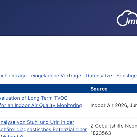
uchbeiträge
eingeladene Vorträge
Datensätze
Sonstige
Source
valuation of Long Term TVOC
or an Indoor Air Quality Monitoring
Indoor Air 2026, Ju
nalyse von Stuhl und Urin in der
Z Geburtshilfe Neon
phäre: diagnostisches Potenzial einer
1823563
n Methode?