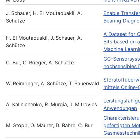
J. Schauer, H. El Moutaouakil, A.
Enable Transfer
Schütze
Bearing Diagno
A Dataset for 
H. El Moutaouakil, J. Schauer, A.
Bits based on a
Schütze
Machine Learni
GC-Sensorsyste
C. Bur, O. Brieger, A. Schütze
hochsensibles 
Störstoffüberw
W. Reimringer, A. Schütze, T. Sauerwald
mittels Online
Leistungsfähig
A. Kalinichenko, R. Murgia, J. Mitrovics
Anwendungen
Charakterisier
M. Stopp, O. Maurer, D. Bähre, C. Bur
gefertigten Me
Gasmesstechni