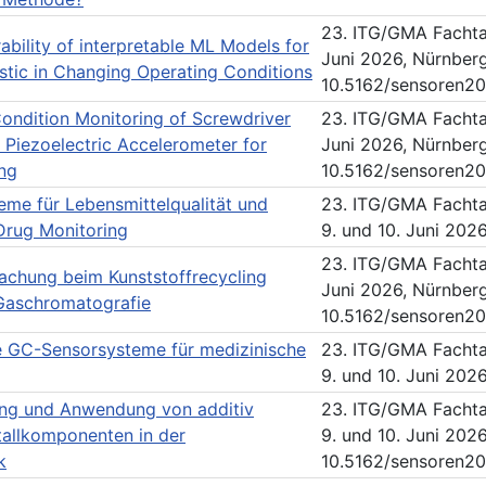
23. ITG/GMA Fachta
ability of interpretable ML Models for
Juni 2026, Nürnberg
stic in Changing Operating Conditions
10.5162/sensoren2
Condition Monitoring of Screwdriver
23. ITG/GMA Fachta
 Piezoelectric Accelerometer for
Juni 2026, Nürnberg
ng
10.5162/sensoren2
me für Lebensmittelqualität und
23. ITG/GMA Fachta
Drug Monitoring
9. und 10. Juni 202
23. ITG/GMA Fachta
achung beim Kunststoffrecycling
Juni 2026, Nürnberg
-Gaschromatografie
10.5162/sensoren2
e GC-Sensorsysteme für medizinische
23. ITG/GMA Fachta
9. und 10. Juni 202
ung und Anwendung von additiv
23. ITG/GMA Fachta
tallkomponenten in der
9. und 10. Juni 202
k
10.5162/sensoren20