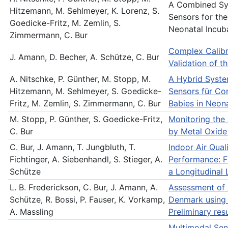
A Combined Sy
Hitzemann, M. Sehlmeyer, K. Lorenz, S.
Sensors for the
Goedicke-Fritz, M. Zemlin, S.
Neonatal Incub
Zimmermann, C. Bur
Complex Calibr
J. Amann, D. Becher, A. Schütze, C. Bur
Validation of 
A. Nitschke, P. Günther, M. Stopp, M.
A Hybrid Syst
Hitzemann, M. Sehlmeyer, S. Goedicke-
Sensors für Co
Fritz, M. Zemlin, S. Zimmermann, C. Bur
Babies in Neona
M. Stopp, P. Günther, S. Goedicke-Fritz,
Monitoring the
C. Bur
by Metal Oxide
C. Bur, J. Amann, T. Jungbluth, T.
Indoor Air Qual
Fichtinger, A. Siebenhandl, S. Stieger, A.
Performance: F
Schütze
a Longitudinal 
L. B. Frederickson, C. Bur, J. Amann, A.
Assessment of A
Schütze, R. Bossi, P. Fauser, K. Vorkamp,
Denmark using
A. Massling
Preliminary res
Multimodal Sens