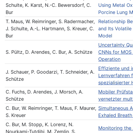
Schulte, K. Karst, N.-C. Bewersdorf, C.
Using Metal Ox
Bur
Porcine Lung 
T. Maus, W. Reimringer, S. Radermacher,
Relationship B
J. Schulte, A.-L. Hartmann, S. Kreuer, C.
and Its Volatil
Bur
Model
Uncertainty Qua
S. Pültz, D. Arendes, C. Bur, A. Schütze
CNNs for MOS 
Operation
Effiziente und 
J. Schauer, P. Goodarzi, T. Schneider, A.
Lernverfahren f
Schütze
spezialisierter
C. Fuchs, D. Arendes, J. Morsch, A.
Mobiler Prüfst
Schütze
vernetzter mul
C. Bur, W. Reimringer, T. Maus, F. Maurer,
Simultaneous A
S. Kreuer
Exhaled Breath
C. Bur, M. Stopp, K. Lorenz, N.
Monitoring the
Nourkami-Tutdibi, M. Zemlin, S.