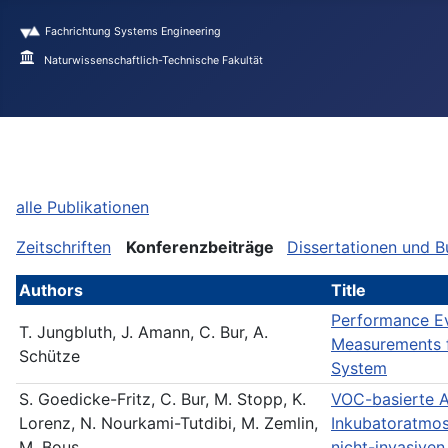
Fachrichtung Systems Engineering
Naturwissenschaftlich-Technische Fakultät
Suchen
alle Publikationen
Zeitschriften
Konferenzbeiträge
Dissertationen und B
Authors
Title
Performance E
T. Jungbluth, J. Amann, C. Bur, A.
Measurements f
Schütze
System
S. Goedicke-Fritz, C. Bur, M. Stopp, K.
VOC-basierte A
Lorenz, N. Nourkami-Tutdibi, M. Zemlin,
Inkubatoratmos
M. Bous
nicht-invasive