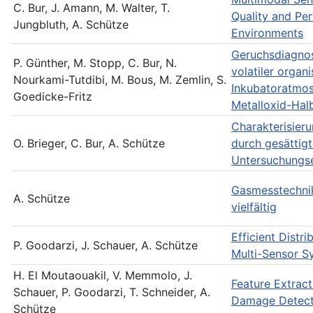
C. Bur, J. Amann, M. Walter, T.
Quality and Per
Jungbluth, A. Schütze
Environments
Geruchsdiagnos
P. Günther, M. Stopp, C. Bur, N.
volatiler orga
Nourkami-Tutdibi, M. Bous, M. Zemlin, S.
Inkubatoratmos
Goedicke-Fritz
Metalloxid-Hal
Charakterisier
O. Brieger, C. Bur, A. Schütze
durch gesättig
Untersuchungs
Gasmesstechni
A. Schütze
vielfältig
Efficient Distr
P. Goodarzi, J. Schauer, A. Schütze
Multi-Sensor S
H. El Moutaouakil, V. Memmolo, J.
Feature Extract
Schauer, P. Goodarzi, T. Schneider, A.
Damage Detecti
Schütze