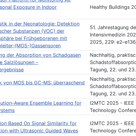
sonal Exposure in Indoor
Healthy Buildings 20
tik in der Neonatologie: Detektion
51. Jahrestagung de
nischer Substanzen (VOC) der
Intensivmedizin 202
phäre bei Frühgeborenen mit
2025, 229: e2–e136
bleiter-(MOS-)Gassensoren
ung der Absorption von Schadgasen
Nachhaltig, praktis
te Salzlösungen –
Schadstoffabsorptio
ergebnisse
Tagung, 22. und 23
Nachhaltig, praktis
k von MOS bis GC-MS: überraschend
Schadstoffabsorptio
Tagung, 22. und 23
ibution-Aware Ensemble Learning for
I2MTC 2025 - IEEE 
ystems
Technology Confere
ion Based On Signal Similarity for
I2MTC 2025 - IEEE 
on with Ultrasonic Guided Waves
Technology Confere