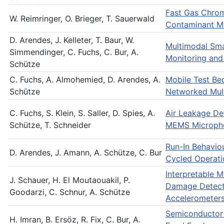
Fast Gas Chrom
W. Reimringer, O. Brieger, T. Sauerwald
Contaminant Mon
D. Arendes, J. Kelleter, T. Baur, W.
Multimodal Sma
Simmendinger, C. Fuchs, C. Bur, A.
Monitoring and
Schütze
C. Fuchs, A. Almohemied, D. Arendes, A.
Mobile Test Be
Schütze
Networked Mul
C. Fuchs, S. Klein, S. Saller, D. Spies, A.
Air Leakage De
Schütze, T. Schneider
MEMS Micropho
Run-In Behavio
D. Arendes, J. Amann, A. Schütze, C. Bur
Cycled Operati
Interpretable M
J. Schauer, H. El Moutaouakil, P.
Damage Detecti
Goodarzi, C. Schnur, A. Schütze
Accelerometer
Semiconductor 
H. Imran, B. Ersöz, R. Fix, C. Bur, A.