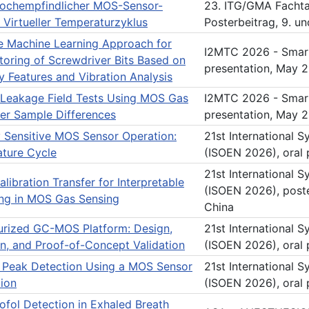
hochempfindlicher MOS-Sensor-
23. ITG/GMA Facht
 Virtueller Temperaturzyklus
Posterbeitrag, 9. u
le Machine Learning Approach for
I2MTC 2026 - Smart 
toring of Screwdriver Bits Based on
presentation, May 2
 Features and Vibration Analysis
 Leakage Field Tests Using MOS Gas
I2MTC 2026 - Smart 
ter Sample Differences
presentation, May 2
y Sensitive MOS Sensor Operation:
21st International 
ature Cycle
(ISOEN 2026), oral 
21st International 
ibration Transfer for Interpretable
(ISOEN 2026), poste
ng in MOS Gas Sensing
China
urized GC-MOS Platform: Design,
21st International 
on, and Proof-of-Concept Validation
(ISOEN 2026), oral 
Peak Detection Using a MOS Sensor
21st International 
tion
(ISOEN 2026), oral 
ofol Detection in Exhaled Breath