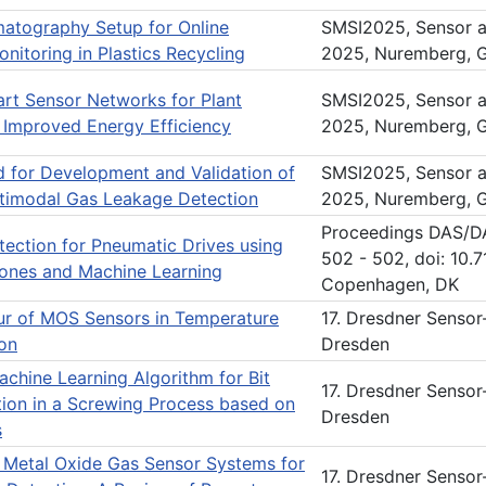
atography Setup for Online
SMSI2025, Sensor a
itoring in Plastics Recycling
2025, Nuremberg, G
rt Sensor Networks for Plant
SMSI2025, Sensor a
 Improved Energy Efficiency
2025, Nuremberg, G
d for Development and Validation of
SMSI2025, Sensor a
timodal Gas Leakage Detection
2025, Nuremberg, G
Proceedings DAS/DA
tection for Pneumatic Drives using
502 - 502, doi: 10
nes and Machine Learning
Copenhagen, DK
ur of MOS Sensors in Temperature
17. Dresdner Senso
on
Dresden
achine Learning Algorithm for Bit
17. Dresdner Senso
on in a Screwing Process based on
Dresden
s
Metal Oxide Gas Sensor Systems for
17. Dresdner Senso